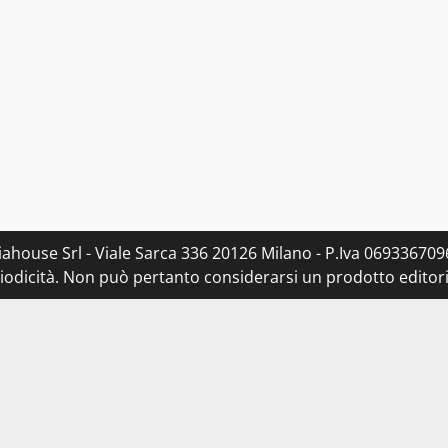
ahouse Srl - Viale Sarca 336 20126 Milano - P.Iva 0693367096
dicità. Non può pertanto considerarsi un prodotto editorial