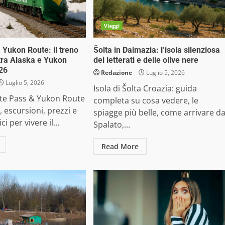
Viaggi
 Yukon Route: il treno
Šolta in Dalmazia: l’isola silenziosa
tra Alaska e Yukon
dei letterati e delle olive nere
026
Redazione
Luglio 5, 2026
Luglio 5, 2026
Isola di Šolta Croazia: guida
ite Pass & Yukon Route
completa su cosa vedere, le
, escursioni, prezzi e
spiagge più belle, come arrivare d
ci per vivere il...
Spalato,...
Read More