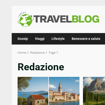
Skip
to
content
Gossip
Viaggi
Lifestyle
Benessere e salute
Home
Redazione
Page 7
Redazione