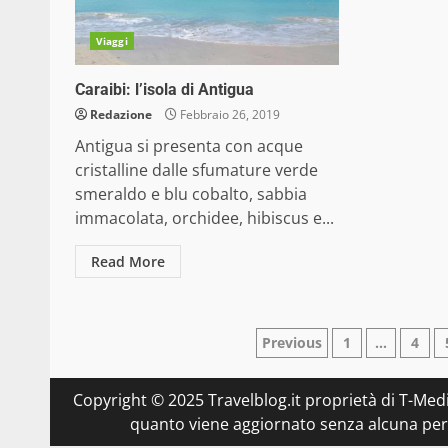
Viaggi
Caraibi: l’isola di Antigua
Redazione
Febbraio 26, 2019
Antigua si presenta con acque
cristalline dalle sfumature verde
smeraldo e blu cobalto, sabbia
immacolata, orchidee, hibiscus e...
Read More
Paginazione
Previous
1
…
4
degli
Copyright © 2025 Travelblog.it proprietà di T-Medi
articoli
quanto viene aggiornato senza alcuna perio