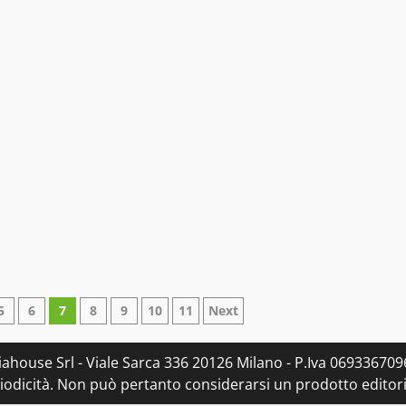
5
6
7
8
9
10
11
Next
ahouse Srl - Viale Sarca 336 20126 Milano - P.Iva 0693367096
dicità. Non può pertanto considerarsi un prodotto editorial