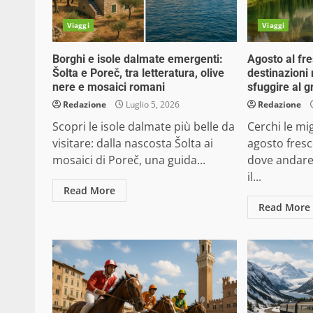
Viaggi
Viaggi
Borghi e isole dalmate emergenti:
Agosto al fr
Šolta e Poreč, tra letteratura, olive
destinazioni
nere e mosaici romani
sfuggire al 
Redazione
Luglio 5, 2026
Redazione
Scopri le isole dalmate più belle da
Cerchi le mig
visitare: dalla nascosta Šolta ai
agosto fresc
mosaici di Poreč, una guida...
dove andare
il...
Read More
Read More