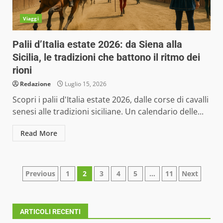
Viaggi
Palii d’Italia estate 2026: da Siena alla
Sicilia, le tradizioni che battono il ritmo dei
rioni
Redazione
Luglio 15, 2026
Scopri i palii d'Italia estate 2026, dalle corse di cavalli
senesi alle tradizioni siciliane. Un calendario delle...
Read More
Paginazione
Previous
1
2
3
4
5
…
11
Next
degli
articoli
ARTICOLI RECENTI