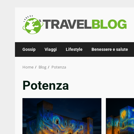
Skip
to
content
Gossip
Viaggi
Lifestyle
Benessere e salute
Home
Blog
Potenza
Potenza