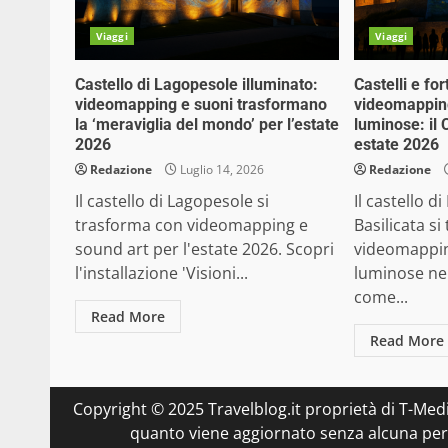
Viaggi
Viaggi
Castello di Lagopesole illuminato:
Castelli e f
videomapping e suoni trasformano
videomapping
la ‘meraviglia del mondo’ per l’estate
luminose: il 
2026
estate 2026
Redazione
Luglio 14, 2026
Redazione
Il castello di Lagopesole si
Il castello d
trasforma con videomapping e
Basilicata s
sound art per l'estate 2026. Scopri
videomapping
l'installazione 'Visioni...
luminose nel
come...
Read More
Read More
Copyright © 2025 Travelblog.it proprietà di T-Medi
quanto viene aggiornato senza alcuna perio