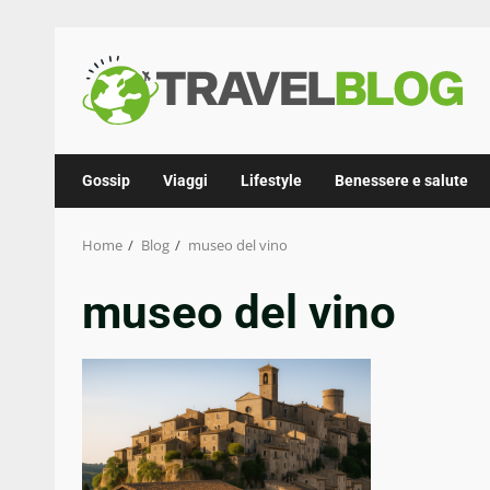
Skip
to
content
Gossip
Viaggi
Lifestyle
Benessere e salute
Home
Blog
museo del vino
museo del vino