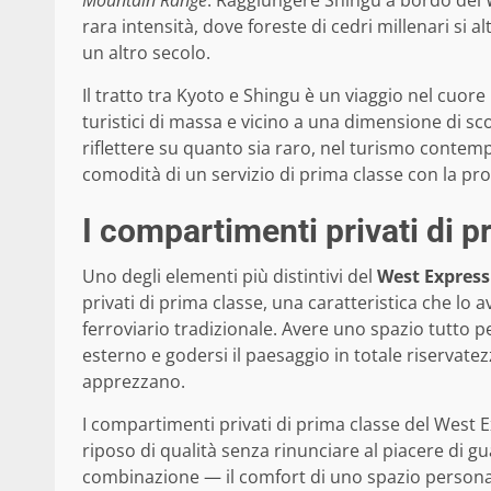
Mountain Range
. Raggiungere Shingu a bordo del W
rara intensità, dove foreste di cedri millenari si 
un altro secolo.
Il tratto tra Kyoto e Shingu è un viaggio nel cuore
turistici di massa e vicino a una dimensione di sc
riflettere su quanto sia raro, nel turismo contem
comodità di un servizio di prima classe con la pro
I compartimenti privati di pr
Uno degli elementi più distintivi del
West Express
privati di prima classe, una caratteristica che lo 
ferroviario tradizionale. Avere uno spazio tutto p
esterno e godersi il paesaggio in totale riservate
apprezzano.
I compartimenti privati di prima classe del West 
riposo di qualità senza rinunciare al piacere di g
combinazione — il comfort di uno spazio person