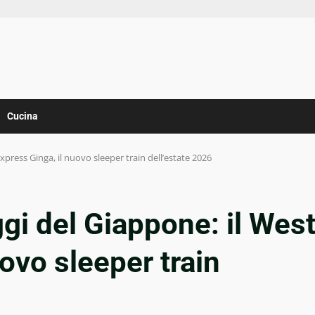
Cucina
xpress Ginga, il nuovo sleeper train dell’estate 2026
ggi del Giappone: il Wes
ovo sleeper train