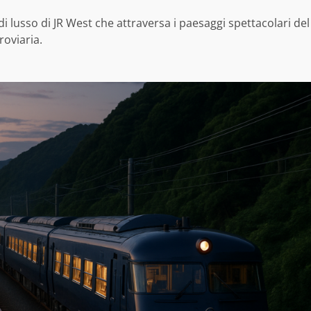
di lusso di JR West che attraversa i paesaggi spettacolari del
oviaria.