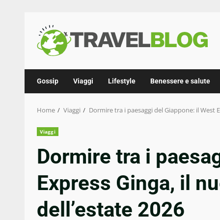
Skip
to
content
Gossip
Viaggi
Lifestyle
Benessere e salute
Home
Viaggi
Dormire tra i paesaggi del Giappone: il West E
Viaggi
Dormire tra i paesa
Express Ginga, il nu
dell’estate 2026