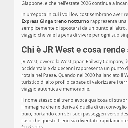
Giappone, e che nell’estate 2026 continua a incanta
In un’epoca in cui i voli low cost sembrano aver r
Express Ginga treno notturno
rappresenta una r
semplicemente di spostarsi da un punto all’altro, m
viaggio che vale la pena di vivere per ogni suo si
Chi è JR West e cosa rende 
JR West, ovvero la West Japan Railway Company, è 
occidentale e da decenni rappresenta un punto di r
rotaia nel Paese. Quando nel 2020 ha lanciato il W
turistico di alto profilo capace di valorizzare i te
viaggio autentica e memorabile.
Il nome stesso del treno evoca qualcosa di straor
l’immagine che ne deriva è quella di un convoglio
buio, portando con sé i suoi passeggeri verso d
caso che questo treno sia diventato rapidamente 
fascia alta.