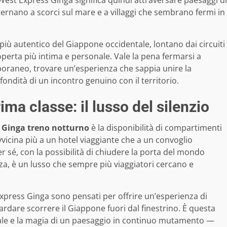
est Express Ginga significa quindi attraversare paesaggi di
alternano a scorci sul mare e a villaggi che sembrano fermi in
 più autentico del Giappone occidentale, lontano dai circuiti
operta più intima e personale. Vale la pena fermarsi a
poraneo, trovare un’esperienza che sappia unire la
fondità di un incontro genuino con il territorio.
ima classe: il lusso del silenzio
 Ginga treno notturno
è la disponibilità di compartimenti
avvicina più a un hotel viaggiante che a un convoglio
er sé, con la possibilità di chiudere la porta del mondo
zza, è un lusso che sempre più viaggiatori cercano e
Express Ginga sono pensati per offrire un’esperienza di
uardare scorrere il Giappone fuori dal finestrino. È questa
ale e la magia di un paesaggio in continuo mutamento —