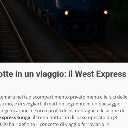
tte in un viaggio: il West Express
stemarti nel tuo scompartimento privato mentre le luci delle
strino, e di svegliarti il mattino seguente in un paesaggio
inge di arancio e oro i profili delle montagne o le acque di
Express Ginga
, il treno notturno di lusso operato da JR
ha ridefinito il concetto di viaggio ferroviario in