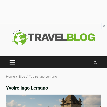
×
Skip
to
content
PRIMARY
MENU
Home
Blog
Yvoire lago Lemano
Yvoire lago Lemano