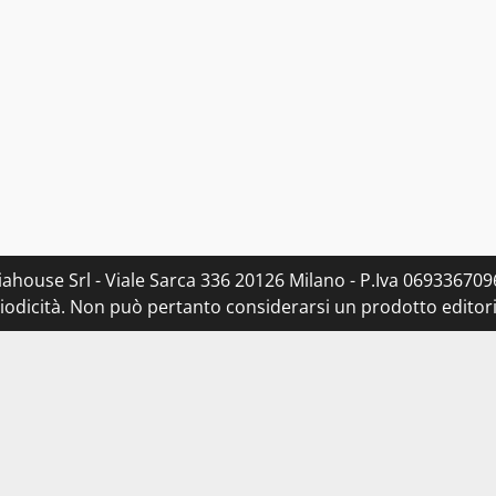
ahouse Srl - Viale Sarca 336 20126 Milano - P.Iva 0693367096
dicità. Non può pertanto considerarsi un prodotto editorial