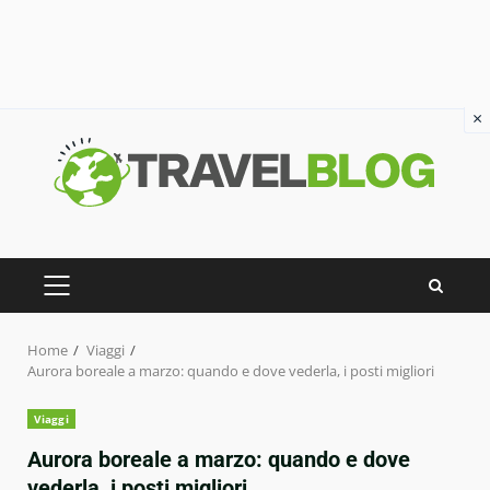
×
Skip
to
content
PRIMARY
MENU
Home
Viaggi
Aurora boreale a marzo: quando e dove vederla, i posti migliori
Viaggi
Aurora boreale a marzo: quando e dove
vederla, i posti migliori